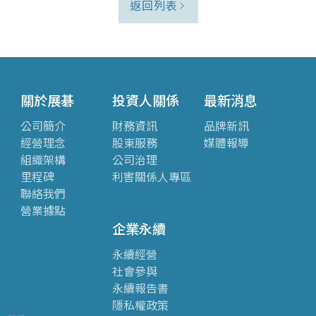
返回列表
關於展碁
投資人關係
最新消息
公司簡介
財務資訊
品牌新訊
經營理念
股東服務
媒體報導
組織架構
公司治理
里程碑
利害關係人專區
聯絡我們
營業據點
企業永續
永續經營
社會參與
永續報告書
隱私權政策