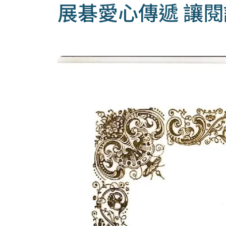
展碁愛心傳遞 讓